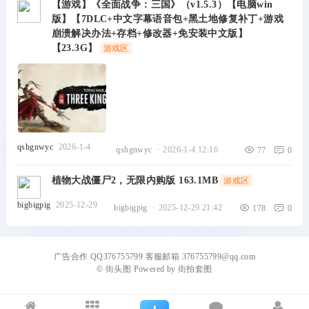
【游戏】《全面战争：三国》（v1.5.3）【电脑win
版】【7DLC+中文字幕语音包+黑土地修复补丁+游戏
崩溃解决办法+存档+修改器+免安装中文版】
【23.3G】
游戏区
qshgnwyc
2026-1-4
qshgnwyc
·
2026-1-4 12:16
77
0
植物大战僵尸2，无限内购版 163.1MB
游戏区
bigbigpig
2025-12-29
bigbigpig
·
2025-12-29 21:42
178
0
广告合作 QQ376755799 客服邮箱 376755799@qq.com
©
街头图
Powered by
街拍套图