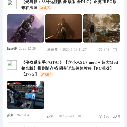
【光与影：33号远征队 豪华版 全DLC】正统JRPG原
来在法国
游戏区
East69
2025-12-29
林茯苓
·
2026-1-13 11:27
101
1
《侠盗猎车手5/GTA5》【含小米SU7 mod + 超大Mod
整合版】带剧情存档 附带详细保姆教程【PC游戏】
【277G】
游戏区
苏妍
2026-1-4
苏妍
·
2026-1-4 13:10
186
0