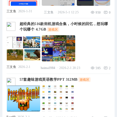
三文鱼
2026-1-31
三文鱼
·
2026-5-1 12:25
950
0
超经典的516款街机游戏合集，小时候的回忆，想玩哪
个玩哪个 4.7GB
游戏区
三文鱼
2026-2-1
baima1984
·
2026-2-1 20:23
595
2
57套趣味游戏英语教学PPT 312MB
游戏区