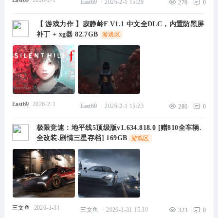
East69
2026-2-1
East69
·
2026-2-1 15:29
276
0
【 游戏力作 】寂静岭F V1.1 中文全DLC，内置防黑屏
补丁 + xg器 82.7GB
游戏区
East69
2026-2-1
East69
·
2026-2-1 15:23
286
0
极限竞速：地平线5顶级版v1.634.818.0 [赠810全车辆.
全改装.剧情三星存档] 169GB
游戏区
三文鱼
2026-1-31
三文鱼
·
2026-1-31 15:39
323
0