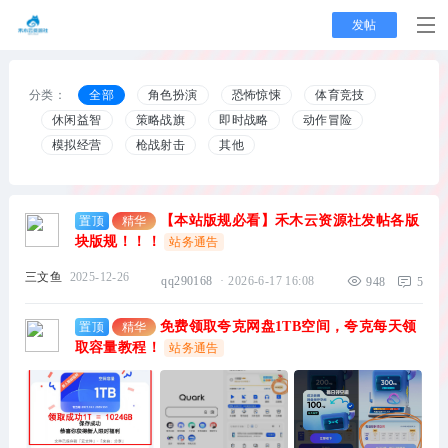
发帖
分类：
全部
角色扮演
恐怖惊悚
体育竞技
休闲益智
策略战旗
即时战略
动作冒险
模拟经营
枪战射击
其他
【本站版规必看】禾木云资源社发帖各版
精华
置顶
块版规！！！
站务通告
三文鱼
2025-12-26
qq290168
·
2026-6-17 16:08
948
5
免费领取夸克网盘1TB空间，夸克每天领
精华
置顶
取容量教程！
站务通告